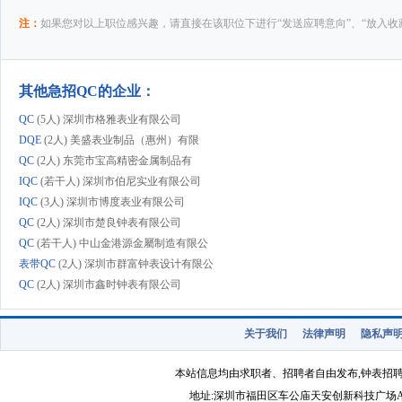
注：
如果您对以上职位感兴趣，请直接在该职位下进行“发送应聘意向”、“放入收
其他急招QC的企业：
QC
(5人) 深圳市格雅表业有限公司
DQE
(2人) 美盛表业制品（惠州）有限
QC
(2人) 东莞市宝高精密金属制品有
IQC
(若干人) 深圳市伯尼实业有限公司
IQC
(3人) 深圳市博度表业有限公司
QC
(2人) 深圳市楚良钟表有限公司
QC
(若干人) 中山金港源金屬制造有限公
表带QC
(2人) 深圳市群富钟表设计有限公
QC
(2人) 深圳市鑫时钟表有限公司
QC
(1人) 深圳瑞飞表业有限公司
成表QC
(1人) 深圳市宇达表业有限公司
关于我们
法律声明
隐私声
品质主管
(1人) 东莞雅高表业有限公司
QC
(若干人) 深圳市龙精贸易有限公司
本站信息均由求职者、招聘者自由发布,钟表招
QC
(2人) 深圳市天和钟表制品有限公
地址:深圳市福田区车公庙天安创新科技广场A1403-22 