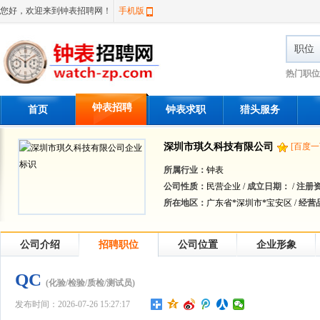
您好，欢迎来到钟表招聘网！
手机版
职位
热门职位
钟表招聘
首页
钟表求职
猎头服务
深圳市琪久科技有限公司
[百度一
所属行业：
钟表
公司性质：
民营企业 /
成立日期：
/
注册
所在地区：
广东省*深圳市*宝安区 /
经营
公司介绍
招聘职位
公司位置
企业形象
QC
(化验/检验/质检/测试员)
发布时间：2026-07-26 15:27:17