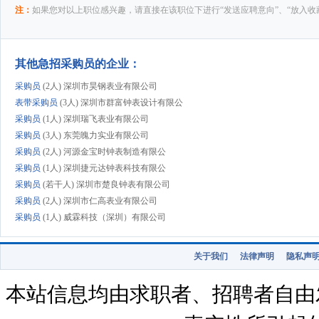
注：
如果您对以上职位感兴趣，请直接在该职位下进行“发送应聘意向”、“放入收
其他急招采购员的企业：
采购员
(2人) 深圳市昊钢表业有限公司
表带采购员
(3人) 深圳市群富钟表设计有限公
采购员
(1人) 深圳瑞飞表业有限公司
采购员
(3人) 东莞魄力实业有限公司
采购员
(2人) 河源金宝时钟表制造有限公
采购员
(1人) 深圳捷元达钟表科技有限公
采购员
(若干人) 深圳市楚良钟表有限公司
采购员
(2人) 深圳市仁高表业有限公司
采购员
(1人) 威霖科技（深圳）有限公司
采购员
(2人) 佛山市鑫皇表业有限公司
采购员
(1人) 东莞市汇时电子科技有限公
关于我们
法律声明
隐私声
采购员
(2人) 广州市嘉域钟表有限公司
采购员
(2人) 深圳市琪久科技有限公司
本站信息均由求职者、招聘者自由
采购员
(2人) 香港雷有限公司东莞代表处
采购员
(2人) 深圳市鑫时钟表有限公司