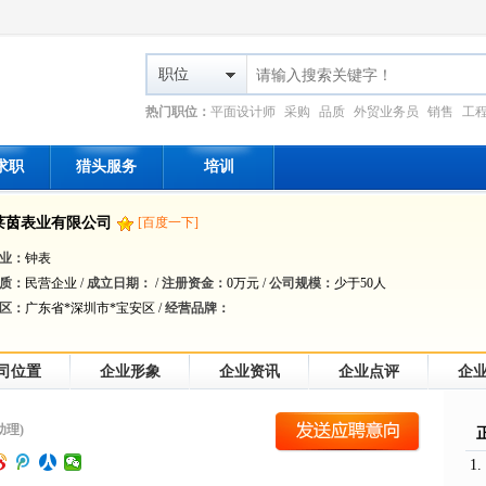
职位
热门职位：
平面设计师
采购
品质
外贸业务员
销售
工
求职
猎头服务
培训
莱茵表业有限公司
[百度一下]
业：
钟表
质：
民营企业 /
成立日期：
/
注册资金：
0万元 /
公司规模：
少于50人
区：
广东省*深圳市*宝安区 /
经营品牌：
司位置
企业形象
企业资讯
企业点评
企
助理)