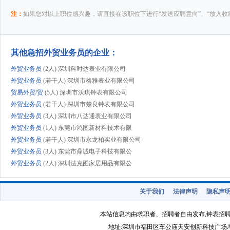
注：
如果您对以上职位感兴趣，请直接在该职位下进行“发送应聘意向”、“放入收
其他急招外贸业务员的企业：
外贸业务员
(2人) 深圳科时达表业有限公司
外贸业务员
(若干人) 深圳市格雅表业有限公司
贸易外贸/贸
(5人) 深圳市沃琪钟表有限公司
外贸业务员
(若干人) 深圳市楚良钟表有限公司
外贸业务员
(3人) 深圳市八达通表业有限公司
外贸业务员
(1人) 东莞市鸿图新材料技术有限
外贸业务员
(若干人) 深圳市永龙柏实业有限公司
外贸业务员
(3人) 东莞市鼎诚电子科技有限公
外贸业务员
(2人) 深圳法克图家居用品有限公
外贸业务员
(1人) 深圳市琪久科技有限公司
外贸业务员
(6人) 东莞市酷曼表业有限公司
关于我们
法律声明
隐私声
市场部外贸业
(1人) 广州市嘉域钟表有限公司
外贸业务员
(2人) 深圳市埃帝诗钟表有限公司
本站信息均由求职者、招聘者自由发布,钟表招
外贸业务员
(2人) 深圳市瑞美时表业有限公司
地址:深圳市福田区车公庙天安创新科技广场A1403-22 