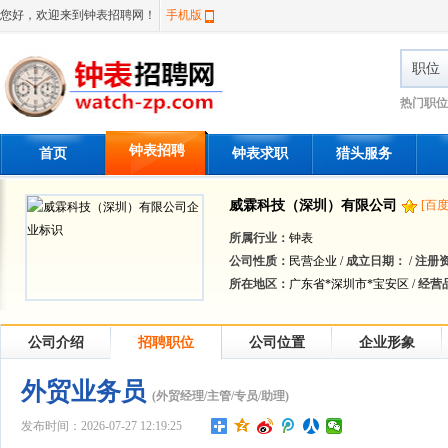
您好，欢迎来到钟表招聘网！
手机版
职位
热门职位
钟表招聘
首页
钟表求职
猎头服务
威霖科技（深圳）有限公司
[百
所属行业：
钟表
公司性质：
民营企业 /
成立日期：
/
注册
所在地区：
广东省*深圳市*宝安区 /
经营
公司介绍
招聘职位
公司位置
企业形象
外贸业务员
(外贸经理/主管/专员/助理)
发布时间：2026-07-27 12:19:25