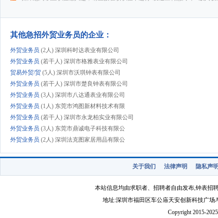
其他急招外贸业务员的企业：
外贸业务员
(2人) 深圳科时达表业有限公司
外贸业务员
(若干人) 深圳市格雅表业有限公司
贸易外贸/贸
(5人) 深圳市沃琪钟表有限公司
外贸业务员
(若干人) 深圳市楚良钟表有限公司
外贸业务员
(3人) 深圳市八达通表业有限公司
外贸业务员
(1人) 东莞市鸿图新材料技术有限
外贸业务员
(若干人) 深圳市永龙柏实业有限公司
外贸业务员
(3人) 东莞市鼎诚电子科技有限公
外贸业务员
(2人) 深圳法克图家居用品有限公
外贸业务员
(1人) 深圳市琪久科技有限公司
外贸业务员
(6人) 东莞市酷曼表业有限公司
关于我们
法律声明
隐私声
市场部外贸业
(1人) 广州市嘉域钟表有限公司
外贸业务员
(2人) 深圳市埃帝诗钟表有限公司
本站信息均由求职者、招聘者自由发布,钟表招
外贸业务员
(2人) 深圳市瑞美时表业有限公司
地址:深圳市福田区车公庙天安创新科技广场A1403-22 
外贸业务员
(若干人) 深圳市昊钢表业有限公司
Copyright 2015-2025 