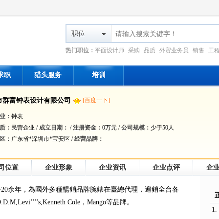
职位
热门职位：
平面设计师
采购
品质
外贸业务员
销售
工
求职
猎头服务
培训
市群富钟表设计有限公司
[百度一下]
业：
钟表
质：
民营企业 /
成立日期：
/
注册资金：
0万元 /
公司规模：
少于50人
区：
广东省*深圳市*宝安区 /
经营品牌：
司位置
企业形象
企业资讯
企业点评
企
20余年，為國外多種暢銷品牌腕錶在臺總代理，遍銷全台各
,Levi’’’’s,Kenneth Cole，Mango等品牌。