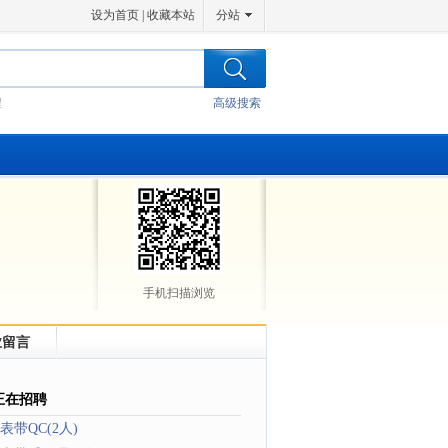
设为首页
|
收藏本站
分站
程
高级搜索
手机扫描浏览
业留言
正在招聘
表带QC(2人)