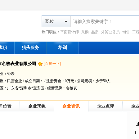
职位
热门职位：
平面设计师
采购
品质
外贸业务员
销售
工
求职
猎头服务
培训
市名梭表业有限公司
[百度一下]
业：
钟表
质：
民营企业 /
成立日期：
/
注册资金：
0万元 /
公司规模：
少于50人
区：
广东省*深圳市*宝安区 /
经营品牌：
名梭表
司位置
企业形象
企业资讯
企业点评
企