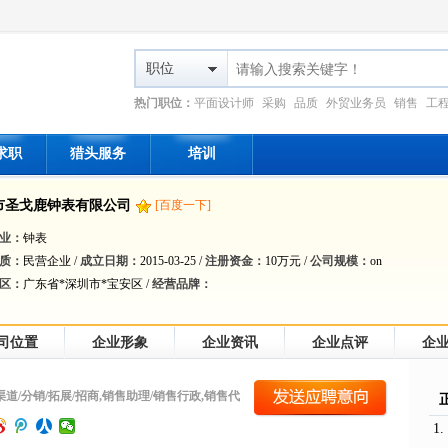
职位
热门职位：
平面设计师
采购
品质
外贸业务员
销售
工
求职
猎头服务
培训
市圣戈鹿钟表有限公司
[百度一下]
业：
钟表
质：
民营企业 /
成立日期：
2015-03-25 /
注册资金：
10万元 /
公司规模：
on
区：
广东省*深圳市*宝安区 /
经营品牌：
司位置
企业形象
企业资讯
企业点评
企
,渠道/分销/拓展/招商,销售助理/销售行政,销售代