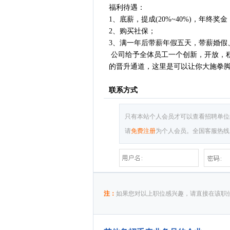
福利待遇：
1、底薪，提成(20%~40%)，年终
2、购买社保；
3、满一年后带薪年假五天，带薪婚
公司给予全体员工一个创新，开放，
的晋升通道，这里是可以让你大施拳
联系方式
只有本站个人会员才可以查看招聘单位
请
免费注册
为个人会员。全国客服热线：075
注：
如果您对以上职位感兴趣，请直接在该职位